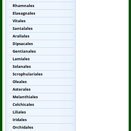
Rhamnales
Elaeagnales
Vitales
Santalales
Araliales
Dipsacales
Gentianales
Lamiales
Solanales
Scrophulariales
Oleales
Asterales
Melanthiales
Colchicales
Liliales
Iridales
Orchidales