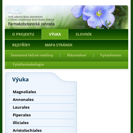
O PROJEKTU
VÝUKA
SLOVNÍK
REJSTŘÍKY
MAPA STRÁNEK
|
|
Semenné léčivé rostliny
Názvosloví
Fytochemie
|
Fytofarmakologie
Výuka
Magnoliales
Annonales
Laurales
Piperales
Illiciales
Aristolochiales