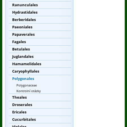
Ranunculales
Hydrastidales
Berberidales
Paeoniales
Papaverales
Fagales
Betulales
Juglandales
Hamamelidales
Caryophyllales
Polygonales
Polygonaceae
Kontrolní otázky
Theales
Droserales
Ericales
Cucurbitales
Violales