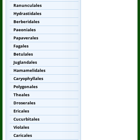
Ranunculales
Hydrastidales
Berberidales
Paeoniales
Papaverales
Fagales
Betulales
Juglandales
Hamamelidales
Caryophyllales
Polygonales
Theales
Droserales
Ericales
Cucurbitales
Violales
Caricales