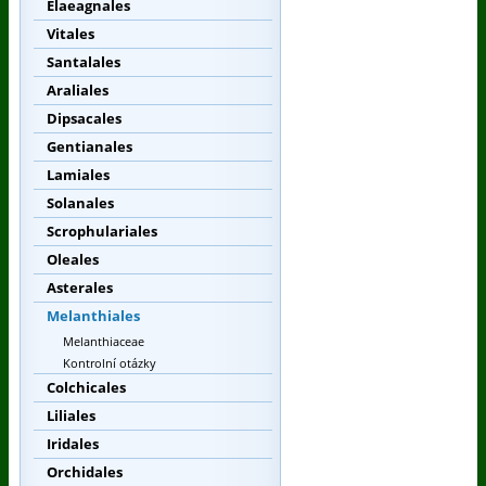
Elaeagnales
Vitales
Santalales
Araliales
Dipsacales
Gentianales
Lamiales
Solanales
Scrophulariales
Oleales
Asterales
Melanthiales
Melanthiaceae
Kontrolní otázky
Colchicales
Liliales
Iridales
Orchidales