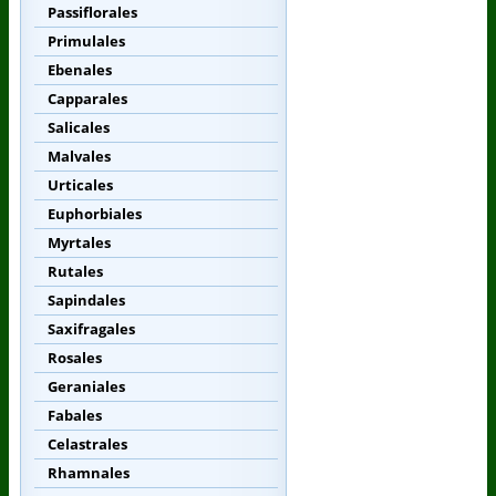
Passiflorales
Primulales
Ebenales
Capparales
Salicales
Malvales
Urticales
Euphorbiales
Myrtales
Rutales
Sapindales
Saxifragales
Rosales
Geraniales
Fabales
Celastrales
Rhamnales