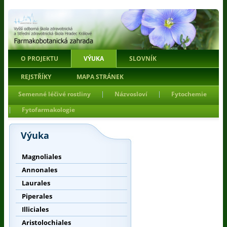
O PROJEKTU
VÝUKA
SLOVNÍK
REJSTŘÍKY
MAPA STRÁNEK
|
|
Semenné léčivé rostliny
Názvosloví
Fytochemie
|
Fytofarmakologie
Výuka
Magnoliales
Annonales
Laurales
Piperales
Illiciales
Aristolochiales