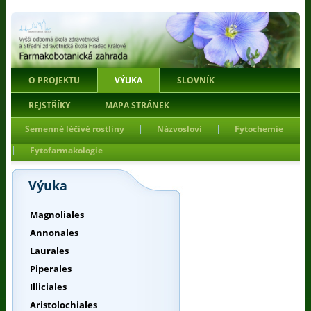
O PROJEKTU
VÝUKA
SLOVNÍK
REJSTŘÍKY
MAPA STRÁNEK
|
|
Semenné léčivé rostliny
Názvosloví
Fytochemie
|
Fytofarmakologie
Výuka
Magnoliales
Annonales
Laurales
Piperales
Illiciales
Aristolochiales