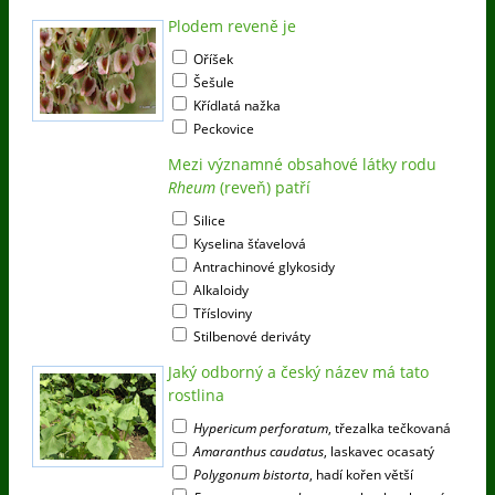
Plodem reveně je
Oříšek
Šešule
Křídlatá nažka
Peckovice
Mezi významné obsahové látky rodu
Rheum
(reveň) patří
Silice
Kyselina šťavelová
Antrachinové glykosidy
Alkaloidy
Třísloviny
Stilbenové deriváty
Jaký odborný a český název má tato
rostlina
Hypericum perforatum
, třezalka tečkovaná
Amaranthus caudatus
, laskavec ocasatý
Polygonum bistorta
, hadí kořen větší