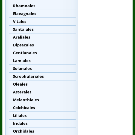
Rhamnales
Elaeagnales
Vitales
Santalales
Araliales
Dipsacales
Gentianales
Lamiales
Solanales
Scrophulariales
Oleales
Asterales
Melanthiales
Colchicales
Liliales
Iridales
Orchidales