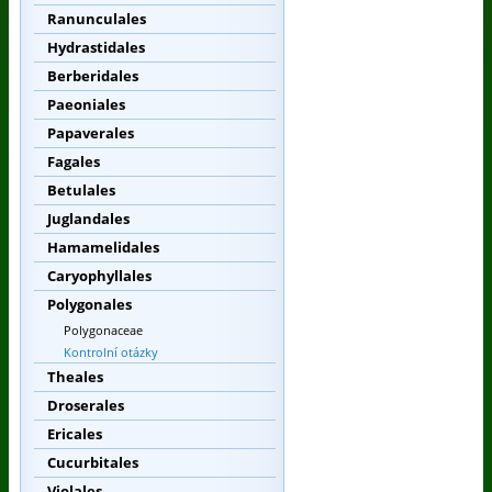
Ranunculales
Hydrastidales
Berberidales
Paeoniales
Papaverales
Fagales
Betulales
Juglandales
Hamamelidales
Caryophyllales
Polygonales
Polygonaceae
Kontrolní otázky
Theales
Droserales
Ericales
Cucurbitales
Violales