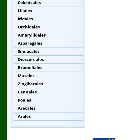
Colchicales
Liliales
Iridales
Orchidales
Amaryllidales
Asparagales
Smilacales
Dioscoreales
Bromeliales
Musales
Zingiberales
Cannales
Poales
Arecales
Arales