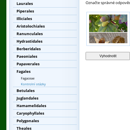
Označte správné odpověd
Laurales
Piperales
Illiciales
Aristolochiales
Ranunculales
Hydrastidales
Berberidales
Paeoniales
Papaverales
Fagales
Fagaceae
Kontrolní otázky
Betulales
Juglandales
Hamamelidales
Caryophyllales
Polygonales
Theales