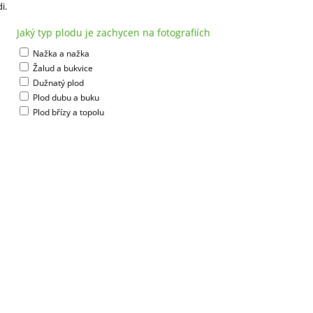
i.
Jaký typ plodu je zachycen na fotografiích
Nažka a nažka
Žalud a bukvice
Dužnatý plod
Plod dubu a buku
Plod břízy a topolu