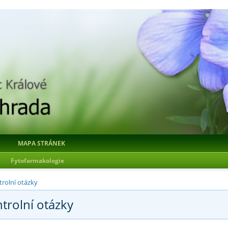
MAPA STRÁNEK
|
Fytofarmakologie
rolní otázky
ntrolní otázky