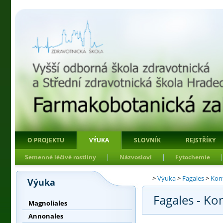
O PROJEKTU
VÝUKA
SLOVNÍK
REJSTŘÍKY
|
|
Semenné léčivé rostliny
Názvosloví
Fytochemie
>
Výuka
>
Fagales
>
Kont
Výuka
Fagales - Ko
Magnoliales
Annonales