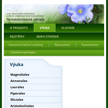
O PROJEKTU
VÝUKA
SLOVNÍK
REJSTŘÍKY
MAPA STRÁNEK
|
|
Semenné léčivé rostliny
Názvosloví
Fytochemie
|
Fytofarmakologie
Výuka
Magnoliales
Annonales
Laurales
Piperales
Illiciales
Aristolochiales