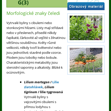
G(3)
Morfologické znaky čeledi
Vytrvalé byliny s cibulemi nebo
stonkovými hlízami. Listy mají střídavé
nebo v přeslenech, přisedlé někdy
řapíkaté, čárkovité až vejčité s žilnatinou
většinou souběžnou. Květy různé
velikosti, někdy tvoří květenství nebo
jsou jednotlivé; stavěné podle vzorce.
Plodem jsou tobolky nebo bobule.
Charakteristickými metabolity jsou
steroidní saponiny a alkaloidy. Blízké k
ocúnovitým.
Lilium martagon
/
Lilie
zlatohlávek
,
Lilium
tigrinum
/ lilie tygrovaná
Vytrvalé byliny s
vejcovitými cibulemi s
přímou lodyhou s