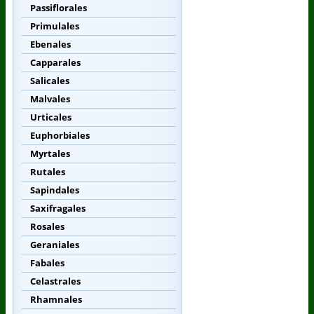
Passiflorales
Primulales
Ebenales
Capparales
Salicales
Malvales
Urticales
Euphorbiales
Myrtales
Rutales
Sapindales
Saxifragales
Rosales
Geraniales
Fabales
Celastrales
Rhamnales