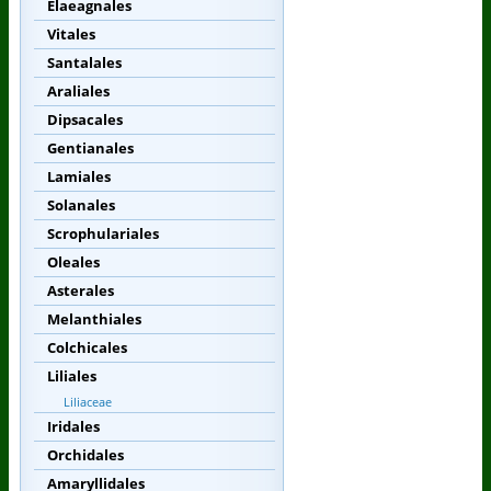
Elaeagnales
Vitales
Santalales
Araliales
Dipsacales
Gentianales
Lamiales
Solanales
Scrophulariales
Oleales
Asterales
Melanthiales
Colchicales
Liliales
Liliaceae
Iridales
Orchidales
Amaryllidales