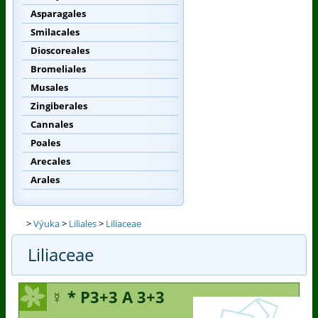
Asparagales
Smilacales
Dioscoreales
Bromeliales
Musales
Zingiberales
Cannales
Poales
Arecales
Arales
>
Výuka
>
Liliales
>
Liliaceae
Liliaceae
☿ *
P3+3
A 3+3