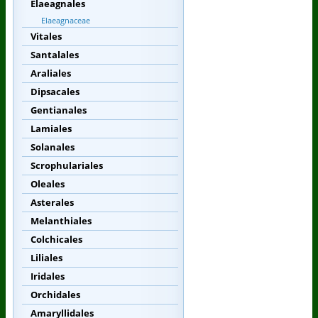
Elaeagnales
Elaeagnaceae
Vitales
Santalales
Araliales
Dipsacales
Gentianales
Lamiales
Solanales
Scrophulariales
Oleales
Asterales
Melanthiales
Colchicales
Liliales
Iridales
Orchidales
Amaryllidales