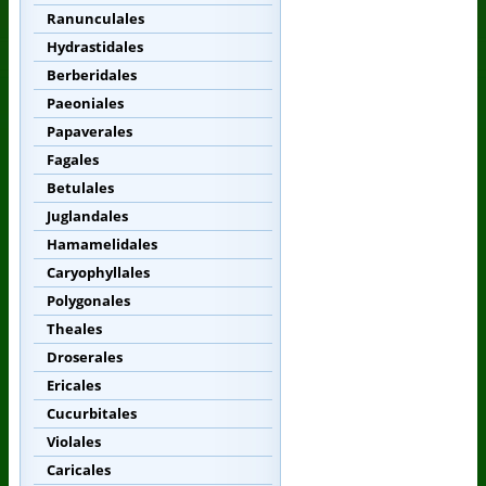
Ranunculales
Hydrastidales
Berberidales
Paeoniales
Papaverales
Fagales
Betulales
Juglandales
Hamamelidales
Caryophyllales
Polygonales
Theales
Droserales
Ericales
Cucurbitales
Violales
Caricales