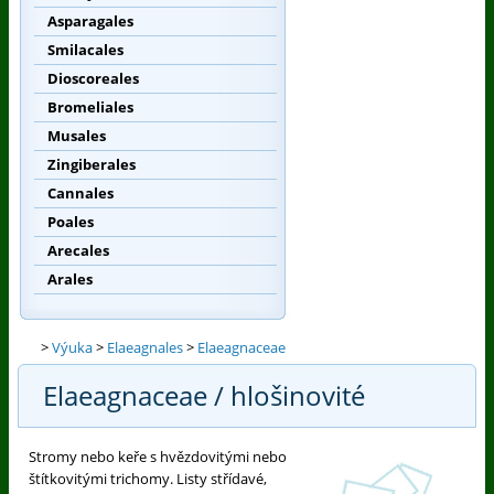
Asparagales
Smilacales
Dioscoreales
Bromeliales
Musales
Zingiberales
Cannales
Poales
Arecales
Arales
>
Výuka
>
Elaeagnales
>
Elaeagnaceae
Elaeagnaceae / hlošinovité
Stromy nebo keře s hvězdovitými nebo
štítkovitými trichomy. Listy střídavé,