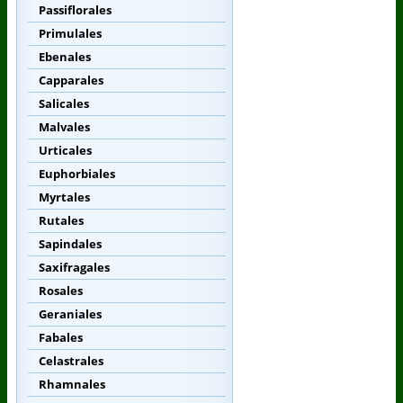
Passiflorales
Primulales
Ebenales
Capparales
Salicales
Malvales
Urticales
Euphorbiales
Myrtales
Rutales
Sapindales
Saxifragales
Rosales
Geraniales
Fabales
Celastrales
Rhamnales