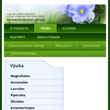
O PROJEKTU
VÝUKA
SLOVNÍK
REJSTŘÍKY
MAPA STRÁNEK
|
|
Semenné léčivé rostliny
Názvosloví
Fytochemie
|
Fytofarmakologie
Výuka
Magnoliales
Annonales
Laurales
Piperales
Illiciales
Aristolochiales