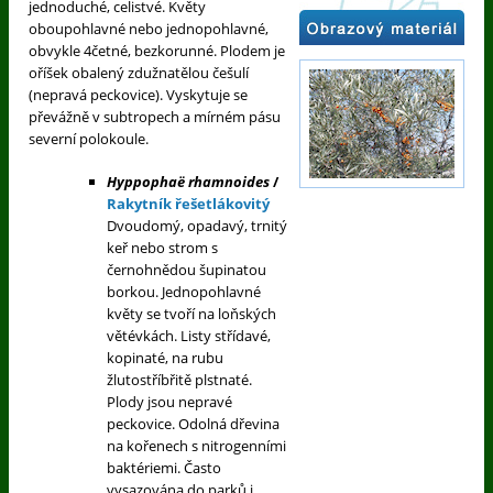
jednoduché, celistvé. Květy
oboupohlavné nebo jednopohlavné,
obvykle 4četné, bezkorunné. Plodem je
oříšek obalený zdužnatělou češulí
(nepravá peckovice). Vyskytuje se
převážně v subtropech a mírném pásu
severní polokoule.
Hyppophaë rhamnoides
/
Rakytník řešetlákovitý
Dvoudomý, opadavý, trnitý
keř nebo strom s
černohnědou šupinatou
borkou. Jednopohlavné
květy se tvoří na loňských
větévkách. Listy střídavé,
kopinaté, na rubu
žlutostříbřitě plstnaté.
Plody jsou nepravé
peckovice. Odolná dřevina
na kořenech s nitrogenními
baktériemi. Často
vysazována do parků i