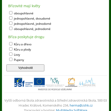
Břízovité mají květy
oboupohlavné
jednopohlavné, dvoudomé
jednopohlavné, jednodomé
oboupohlavné, jednodomé
Bříza poskytuje drogu
Kůru a dřevo
Kůru a plody
Listy
Pupeny
Vyšší odborná škola zdravotnická a Střední zdravotnická škola, 500 03
Hradec Králové, Komenského 234,
herma@zshk.cz
Zpracování a hosting:
MultiMedia SoftWare