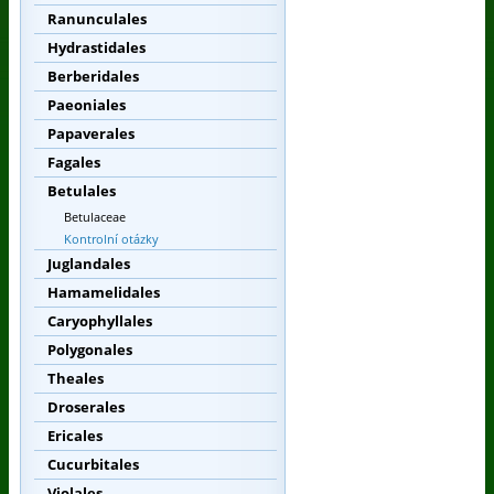
Ranunculales
Hydrastidales
Berberidales
Paeoniales
Papaverales
Fagales
Betulales
Betulaceae
Kontrolní otázky
Juglandales
Hamamelidales
Caryophyllales
Polygonales
Theales
Droserales
Ericales
Cucurbitales
Violales