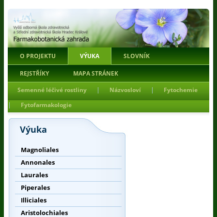
O PROJEKTU
VÝUKA
SLOVNÍK
REJSTŘÍKY
MAPA STRÁNEK
|
|
Semenné léčivé rostliny
Názvosloví
Fytochemie
|
Fytofarmakologie
Výuka
Magnoliales
Annonales
Laurales
Piperales
Illiciales
Aristolochiales