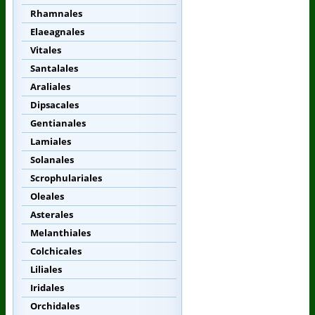
Rhamnales
Elaeagnales
Vitales
Santalales
Araliales
Dipsacales
Gentianales
Lamiales
Solanales
Scrophulariales
Oleales
Asterales
Melanthiales
Colchicales
Liliales
Iridales
Orchidales